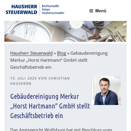
Zum
Rechtsanwälte Insolvenzverwalter Partnerschaftsgesellschaft mbB
Inhalt
Menü
springen
Hausherr Steuerwald
»
Blog
»
Gebäudereinigung
Merkur „Horst Hartmann“ GmbH stellt
Geschäftsbetrieb ein
VERÖFFENTLICHT
15. JULI 2025
VON
CHRISTIAN
AM
HAUSHERR
Gebäudereinigung Merkur
„Horst Hartmann“ GmbH stellt
Geschäftsbetrieb ein
Das Amtsgericht Wolfsburg hat mit Beschluss vom