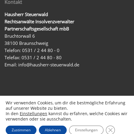
Kontakt
Hausherr Steuerwald
Rechtsanwälte Insolvenzverwalter
Partnerschaftsgesellschaft mbB
Bruchtorwall 6
38100 Braunschweig
Telefon: 0531 / 2 44 80 - 0
Telefax: 0531 / 2 44 80 - 80
Email:
info@hausherr-steuerwald.de
Wir verwenden Cookies, um dir die bestmögliche Erfahrung
auf unserer Website zu bieten.
In den
Einstellungen
kannst du erfahren, welche Cookies wir
© 2026 Hausherr Steuerwald
Startseite
Impressum
verwenden oder sie ausschalten.
Datenschutzerklärung
Transparenz
GDPR Cooki
und Informationspflichten
Zustimmen
Ablehnen
Einstellungen