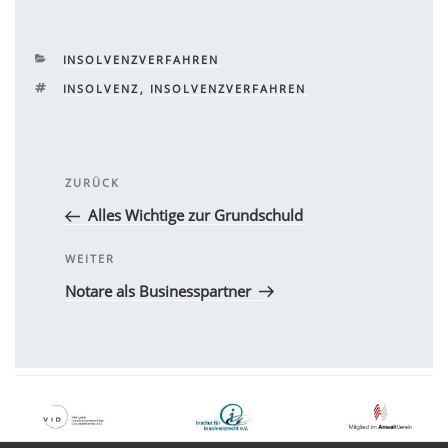
KATEGORIEN
INSOLVENZVERFAHREN
SCHLAGWÖRTER
INSOLVENZ
,
INSOLVENZVERFAHREN
Beitragsnavigation
Vorheriger
ZURÜCK
Beitrag
Alles Wichtige zur Grundschuld
Nächster
WEITER
Beitrag
Notare als Businesspartner