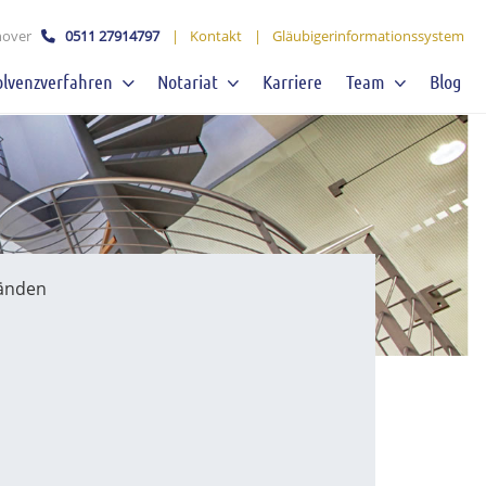
over
0511 27914797
|
Kontakt
|
Gläubigerinformationssystem
olvenzverfahren
Notariat
Karriere
Team
Blog
tänden