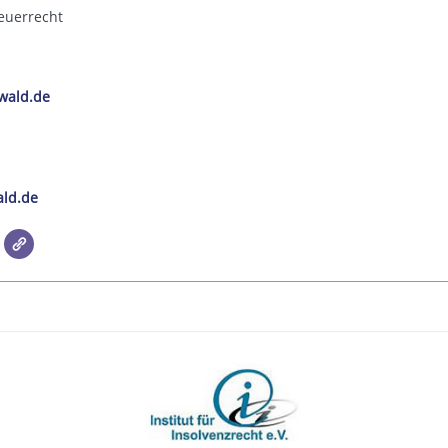
euerrecht
wald.de
ald.de