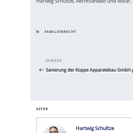
Hartwig Schultze, Rechtsanwalt und Notar,
KATEGORIEN
FAMILIENRECHT
Beitragsnavigation
Vorheriger
ZURÜCK
Beitrag
Sanierung der Koppe Apparatebau GmbH g
AUTOR
Hartwig Schultze