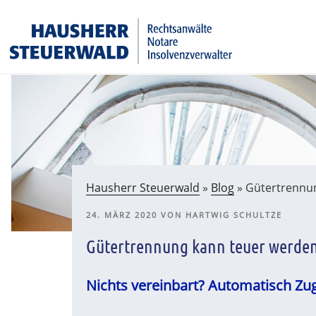
Zum
Rechtsanwälte Insolvenzverwalter Partnerschaftsgesell
Inhalt
springen
Hausherr Steuerwald
»
Blog
»
Gütertrennun
VERÖFFENTLICHT
24. MÄRZ 2020
VON
HARTWIG SCHULTZE
AM
Gütertrennung kann teuer werden 
Nichts vereinbart? Automatisch Z