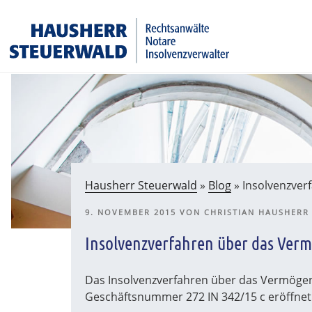
Zum
Rechtsanwälte Insolvenzverwalter Partnerschaftsgesell
Inhalt
springen
Hausherr Steuerwald
»
Blog
»
Insolvenzver
VERÖFFENTLICHT
9. NOVEMBER 2015
VON
CHRISTIAN HAUSHERR
AM
Insolvenzverfahren über das Verm
Das Insolvenzverfahren über das Vermögen
Geschäftsnummer 272 IN 342/15 c eröffne