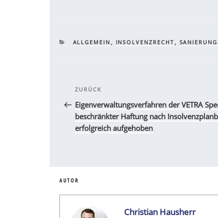
KATEGORIEN
ALLGEMEIN
,
INSOLVENZRECHT
,
SANIERUNG
Beitragsnavigation
Vorheriger
ZURÜCK
Beitrag
Eigenverwaltungsverfahren der VETRA Sped
beschränkter Haftung nach Insolvenzplan
erfolgreich aufgehoben
AUTOR
Christian Hausherr