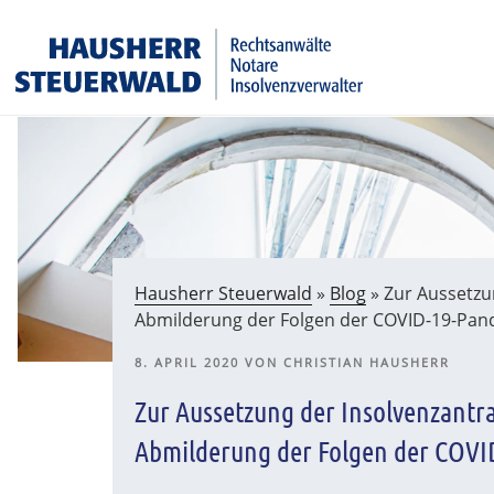
Zum
Rechtsanwälte Insolvenzverwalter Partnerschaftsgesell
Inhalt
springen
Hausherr Steuerwald
»
Blog
»
Zur Aussetzu
Abmilderung der Folgen der COVID-19-Pa
VERÖFFENTLICHT
8. APRIL 2020
VON
CHRISTIAN HAUSHERR
AM
Zur Aussetzung der Insolvenzantr
Abmilderung der Folgen der COV