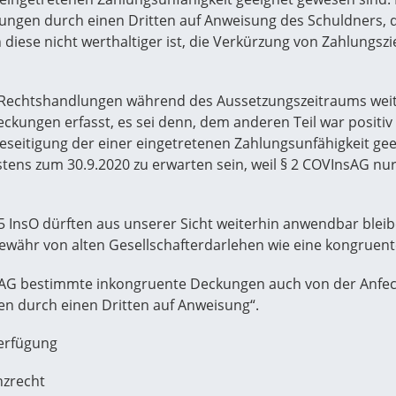
hlungen durch einen Dritten auf Anweisung des Schuldners, d
 diese nicht werthaltiger ist, die Verkürzung von Zahlungs
ür Rechtshandlungen während des Aussetzungszeitraums we
ckungen erfasst, es sei denn, dem anderen Teil war posit
eitigung der einer eingetretenen Zahlungsunfähigkeit gee
ens zum 30.9.2020 zu erwarten sein, weil § 2 COVInsAG nur g
 InsO dürften aus unserer Sicht weiterhin anwendbar bleibe
gewähr von alten Gesellschafterdarlehen wie eine kongruen
InsAG bestimmte inkongruente Deckungen auch von der Anfech
gen durch einen Dritten auf Anweisung“.
Verfügung
nzrecht