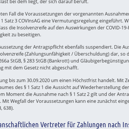
last bei dem liegt, der sich darauf beruft.
eten Fall die Voraussetzungen der vorgenannten Ausnahmer
 1 Satz 3 COVInsAG eine Vermutungsregelung eingeführt. W
dass die Insolvenzreife auf den Auswirkungen der COVID-1
keit zu beseitigen.
 Aussetzung der Antragspflicht ebenfalls suspendiert. Die Au
nsolvenzreife (Zahlungsunfähigkeit / Überschuldung) dar, so
 266a StGB, § 283 StGB (Bankrott) und Gläubigerbegünstigu
g mit dem Gesetz nicht abgeschafft.
tung bis zum 30.09.2020 um einen Höchstfrist handelt. Mit Ze
umes des § 1 Satz 1 die Aussicht auf Wiederherstellung der 
 Moment die Ausnahme nach § 1 Satz 2 gilt und der Antragsp
 ist. Mit Wegfall der Voraussetzungen kann eine zunächst ei
, 638).
nschaftlichen Vertreter für Zahlungen nach In