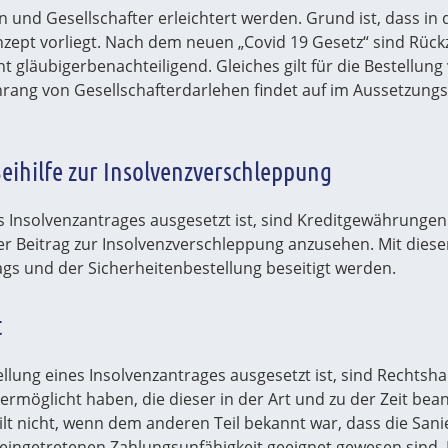
n und Gesellschafter erleichtert werden. Grund ist, dass in
zept vorliegt. Nach dem neuen „Covid 19 Gesetz“ sind Rück
gläubigerbenachteiligend. Gleiches gilt für die Bestellung 
chrang von Gesellschafterdarlehen findet auf im Aussetzung
Beihilfe zur Insolvenzverschleppung
ines Insolvenzantrages ausgesetzt ist, sind Kreditgewährung
er Beitrag zur Insolvenzverschleppung anzusehen. Mit dieser
rags und der Sicherheitenbestellung beseitigt werden.
t
tellung eines Insolvenzantrages ausgesetzt ist, sind Rechts
ermöglicht haben, die dieser in der Art und zu der Zeit be
 gilt nicht, wenn dem anderen Teil bekannt war, dass die 
 eingetretenen Zahlungsunfähigkeit geeignet gewesen sind. 