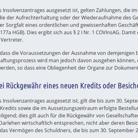
ines Insolvenzantrages ausgesetzt ist, gelten Zahlungen, d
 die der Aufrechterhaltung oder der Wiederaufnahme des G
er Sorgfalt eines ordentlichen und gewissenhaften Geschäftsl
 § 177a HGB). Dies ergibt sich aus § 2 I Nr. 1 COVInsAG. Dami
Vertreter.
ch, dass die Voraussetzungen der Ausnahme von demjenigen
Haftungsprozess wird man jedoch davon ausgehen können, 
erden, so dass eine Obliegenheit der Organe zur Dokument
ei Rückgewähr eines neuen Kredits oder Besic
nes Insolvenzantrages ausgesetzt ist, gilt die bis zum 30. S
edits sowie die im Aussetzungszeitraum erfolgte Bestellu
eiligend; dies gilt auch für die Rückgewähr von Gesellscha
rlehen wirtschaftlich entsprechen, nicht aber deren Besich
r das Vermögen des Schuldners, die bis zum 30. September