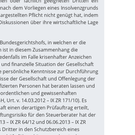
en oder fachlich geeigneten Dritten ein
e nach dem Vorliegen eines Insolvenzgrunds
rgestellten Pflicht nicht genügt hat, indem
iskussionen über ihre wirtschaftliche Lage
Bundesgerichtshofs, in welchen er die
en ist in diesem Zusammenhang die
enfalls im Falle krisenhafter Anzeichen
 und finanzielle Situation der Gesellschaft
nde persönliche Kenntnisse zur Durchführung
nisse der Gesellschaft und Offenlegung der
ifizierten Personen hat beraten lassen und
nes ordentlichen und gewissenhaften
 Urt. v. 14.03.2012 – IX ZR 171/10). Es
t einen derartigen Prüfauftrag erteilt,
ftungsrisiko für den Steuerberater hat der
13 – IX ZR 64/12 und 06.06.2013 – IX ZR
 Dritter in den Schutzbereich eines