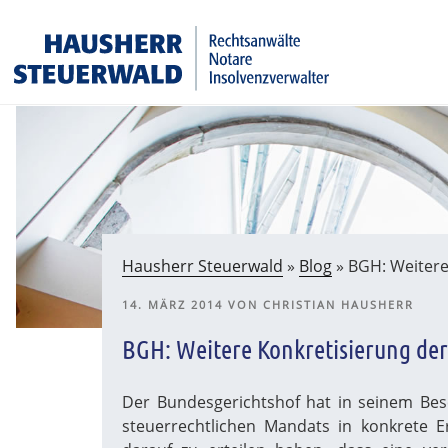
Zum
Rechtsanwälte Insolvenzverwalter Partnerschaftsgesell
Inhalt
springen
Hausherr Steuerwald
»
Blog
»
BGH: Weitere
VERÖFFENTLICHT
14. MÄRZ 2014
VON
CHRISTIAN HAUSHERR
AM
BGH: Weitere Konkretisierung der
Der Bundesgerichtshof hat in seinem Besc
steuerrechtlichen Mandats in konkrete 