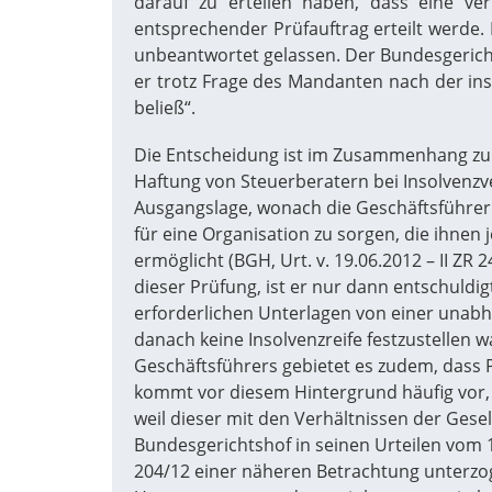
darauf zu erteilen haben, dass eine ve
entsprechender Prüfauftrag erteilt werde.
unbeantwortet gelassen. Der Bundesgerichts
er trotz Frage des Mandanten nach der ins
beließ“.
Die Entscheidung ist im Zusammenhang zu s
Haftung von Steuerberatern bei Insolvenzv
Ausgangslage, wonach die Geschäftsführer 
für eine Organisation zu sorgen, die ihnen j
ermöglicht (BGH, Urt. v. 19.06.2012 – II Z
dieser Prüfung, ist er nur dann entschuldi
erforderlichen Unterlagen von einer unabhä
danach keine Insolvenzreife festzustellen w
Geschäftsführers gebietet es zudem, dass Pr
kommt vor diesem Hintergrund häufig vor, d
weil dieser mit den Verhältnissen der Gese
Bundesgerichtshof in seinen Urteilen vom 13
204/12 einer näheren Betrachtung unterzoge