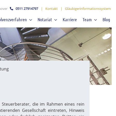
over
0511 27914797
|
Kontakt
|
Gläubigerinformationssystem
olvenzverfahren
Notariat
Karriere
Team
Blog
ftung
s Steuerberater, die im Rahmen eines rein
erenden Gesellschaft eintreten, Hinweis