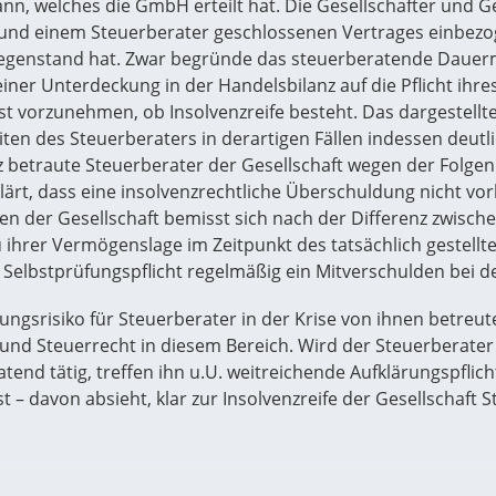
n, welches die GmbH erteilt hat. Die Gesellschafter und 
und einem Steuerberater geschlossenen Vertrages einbezoge
egenstand hat. Zwar begründe das steuerberatende Dauer
 einer Unterdeckung in der Handelsbilanz auf die Pflicht ihr
t vorzunehmen, ob Insolvenzreife besteht. Das dargestellte 
en des Steuerberaters in derartigen Fällen indessen deutlich 
anz betraute Steuerberater der Gesellschaft wegen der Folg
lärt, dass eine insolvenzrechtliche Überschuldung nicht vor
en der Gesellschaft bemisst sich nach der Differenz zwisch
u ihrer Vermögenslage im Zeitpunkt des tatsächlich gestellte
e Selbstprüfungspflicht regelmäßig ein Mitverschulden bei d
ngsrisiko für Steuerberater in der Krise von ihnen betreu
 und Steuerrecht in diesem Bereich. Wird der Steuerberater
end tätig, treffen ihn u.U. weitreichende Aufklärungspflich
 davon absieht, klar zur Insolvenzreife der Gesellschaft St