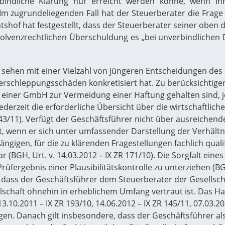
rbindliche Klärung nur erreicht werden könne, wenn Ihn
 Im zugrundeliegenden Fall hat der Steuerberater die Frag
hof hat festgestellt, dass der Steuerberater seiner oben da
olvenzrechtlichen Überschuldung es „bei unverbindlichen D
ehen mit einer Vielzahl von jüngeren Entscheidungen des 
erschleppungsschäden konkretisiert hat. Zu berücksichtig
einer GmbH zur Vermeidung einer Haftung gehalten sind, jed
ederzeit die erforderliche Übersicht über die wirtschaftliche
R 243/11). Verfügt der Geschäftsführer nicht über ausreiche
gt, wenn er sich unter umfassender Darstellung der Verhält
ngigen, für die zu klärenden Fragestellungen fachlich qual
ar (BGH, Urt. v. 14.03.2012 – IX ZR 171/10). Die Sorgfalt ei
üfergebnis einer Plausibilitätskontrolle zu unterziehen (BGH,
ass der Geschäftsführer dem Steuerberater der Gesellschaf
llschaft ohnehin in erheblichem Umfang vertraut ist. Das Ha
.10.2011 – IX ZR 193/10, 14.06.2012 – IX ZR 145/11, 07.03.20
n. Danach gilt insbesondere, dass der Geschäftsführer als