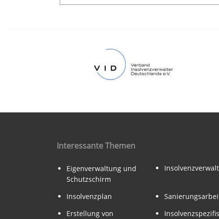
Interessante Themen
Insolvenzverwal
Eigenverwaltung und
Schutzschirm
Insolvenzplan
Sanierungsarbei
Erstellung von
Insolvenzspezifi