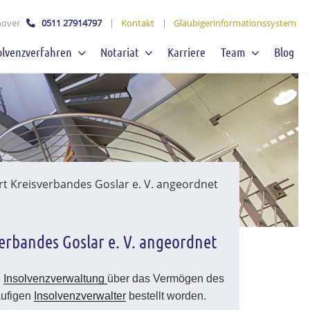
over
0511 27914797
|
Kontakt
|
Gläubigerinformationssystem
olvenzverfahren
Notariat
Karriere
Team
Blog
t Kreisverbandes Goslar e. V. angeordnet
erbandes Goslar e. V. angeordnet
e
Insolvenzverwaltung
über das Vermögen des
äufigen
Insolvenzverwalter
bestellt worden.