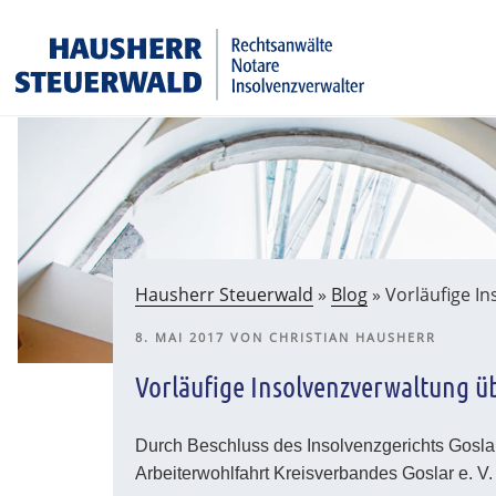
Zum
Rechtsanwälte Insolvenzverwalter Partnerschaftsgesell
Inhalt
springen
Hausherr Steuerwald
»
Blog
»
Vorläufige I
VERÖFFENTLICHT
8. MAI 2017
VON
CHRISTIAN HAUSHERR
AM
Vorläufige Insolvenzverwaltung ü
Durch Beschluss des Insolvenzgerichts Goslar
Arbeiterwohlfahrt Kreisverbandes Goslar e. 