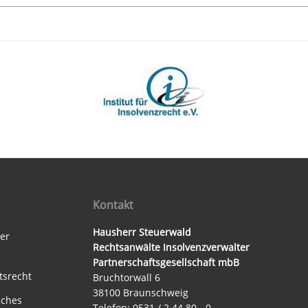
Kontakt
Hausherr Steuerwald
ter
Rechtsanwälte Insolvenzverwalter
Partnerschaftsgesellschaft mbB
tsrecht
Bruchtorwall 6
38100 Braunschweig
sches
Telefon: 0531 / 2 44 80 - 0