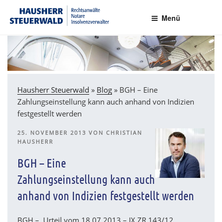
Zum
Rechtsanwälte Insolvenzverwalter Partnerschaftsgesellschaft mbB
Inhalt
Menü
springen
Hausherr Steuerwald
»
Blog
»
BGH – Eine
Zahlungseinstellung kann auch anhand von Indizien
festgestellt werden
VERÖFFENTLICHT
25. NOVEMBER 2013
VON
CHRISTIAN
AM
HAUSHERR
BGH – Eine
Zahlungseinstellung kann auch
anhand von Indizien festgestellt werden
BGH – Urteil vom 18.07.2013 – IX ZR 143/12