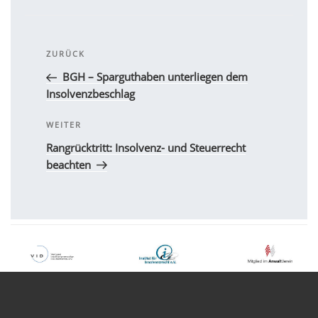
Beitragsnavigation
Vorheriger
ZURÜCK
Beitrag
BGH – Sparguthaben unterliegen dem
Insolvenzbeschlag
Nächster
WEITER
Beitrag
Rangrücktritt: Insolvenz- und Steuerrecht
beachten