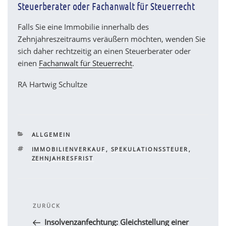
Steuerberater oder Fachanwalt für Steuerrecht
Falls Sie eine Immobilie innerhalb des
Zehnjahreszeitraums veräußern möchten, wenden Sie
sich daher rechtzeitig an einen Steuerberater oder
einen
Fachanwalt für Steuerrecht
.
RA Hartwig Schultze
KATEGORIEN
ALLGEMEIN
SCHLAGWÖRTER
IMMOBILIENVERKAUF
,
SPEKULATIONSSTEUER
,
ZEHNJAHRESFRIST
Beitragsnavigation
Vorheriger
ZURÜCK
Beitrag
Insolvenzanfechtung: Gleichstellung einer