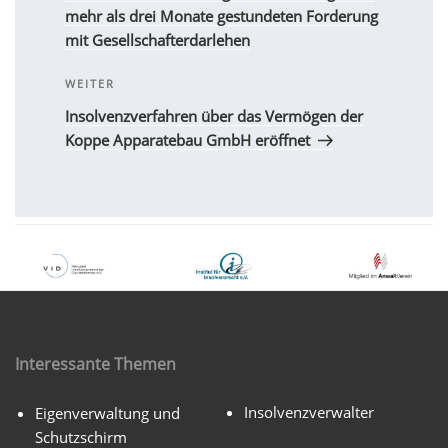
mehr als drei Monate gestundeten Forderung
mit Gesellschafterdarlehen
Nächster
WEITER
Beitrag
Insolvenzverfahren über das Vermögen der
Koppe Apparatebau GmbH eröffnet
Interessante Themen
Insolvenzverwalter
Eigenverwaltung und
Schutzschirm