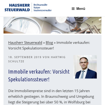
Zum
Rechtsanwälte Insolvenzverwalter Partnerschaftsgesellschaft mbB
Inhalt
Menü
springen
Hausherr Steuerwald
»
Blog
»
Immobile verkaufen:
Vorsicht Spekulationssteuer!
VERÖFFENTLICHT
18. SEPTEMBER 2019
VON
HARTWIG
AM
SCHULTZE
Immobile verkaufen: Vorsicht
Spekulationssteuer!
Die Immobilienpreise sind in den letzten 15 Jahren
erheblich gestiegen. In Braunschweig und Umgebung
liegt die Steigerung bei über 50 %, in Wolfsburg bei