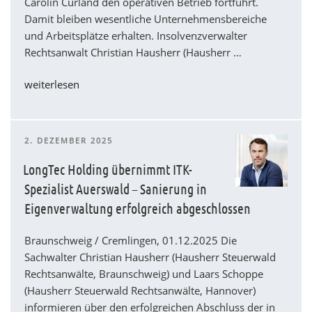
Carolin Curland den operativen Betrieb fortführt.
Damit bleiben wesentliche Unternehmensbereiche
und Arbeitsplätze erhalten. Insolvenzverwalter
Rechtsanwalt Christian Hausherr (Hausherr …
„Übertragende
weiterlesen
Sanierung
der
dataplan
VERÖFFENTLICHT
2. DEZEMBER 2025
GmbH
AM
erfolgreich
LongTec Holding übernimmt ITK-
abgeschlossen
Spezialist Auerswald – Sanierung in
–
Eigenverwaltung erfolgreich abgeschlossen
Geschäftsbetrieb
und
Braunschweig / Cremlingen, 01.12.2025 Die
Kompetenzen
Sachwalter Christian Hausherr (Hausherr Steuerwald
gesichert“
Rechtsanwälte, Braunschweig) und Laars Schoppe
(Hausherr Steuerwald Rechtsanwälte, Hannover)
informieren über den erfolgreichen Abschluss der in