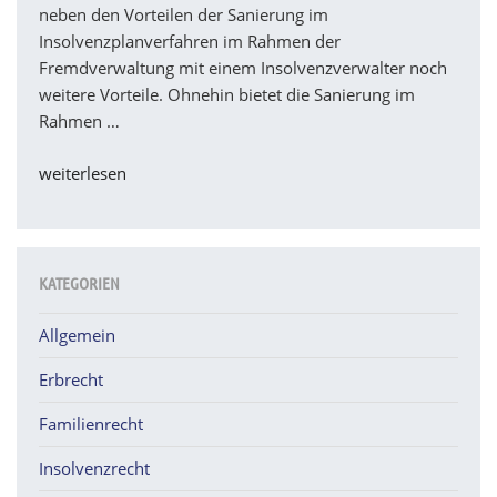
neben den Vorteilen der Sanierung im
Insolvenzplanverfahren im Rahmen der
Fremdverwaltung mit einem Insolvenzverwalter noch
weitere Vorteile. Ohnehin bietet die Sanierung im
Rahmen …
„Unternehmenssanierung
weiterlesen
im
Rahmen
eines
Insolvenzplanverfahrens
KATEGORIEN
in
Eigenverwaltung“
Allgemein
Erbrecht
Familienrecht
Insolvenzrecht