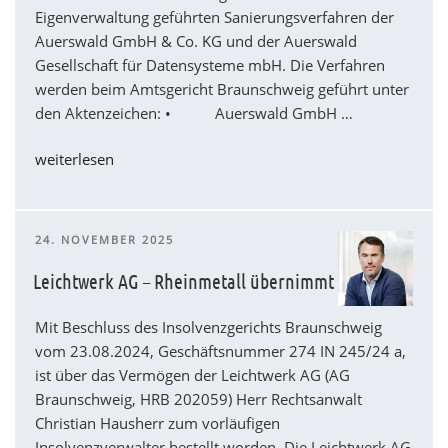
Eigenverwaltung geführten Sanierungsverfahren der
Auerswald GmbH & Co. KG und der Auerswald
Gesellschaft für Datensysteme mbH. Die Verfahren
werden beim Amtsgericht Braunschweig geführt unter
den Aktenzeichen: • Auerswald GmbH …
„LongTec
weiterlesen
Holding
übernimmt
ITK-
VERÖFFENTLICHT
24. NOVEMBER 2025
Spezialist
AM
Auerswald
Leichtwerk AG – Rheinmetall übernimmt
–
Sanierung
Mit Beschluss des Insolvenzgerichts Braunschweig
in
vom 23.08.2024, Geschäftsnummer 274 IN 245/24 a,
Eigenverwaltung
ist über das Vermögen der Leichtwerk AG (AG
erfolgreich
Braunschweig, HRB 202059) Herr Rechtsanwalt
abgeschlossen“
Christian Hausherr zum vorläufigen
Insolvenzverwalter bestellt worden. Die Leichtwerk AG