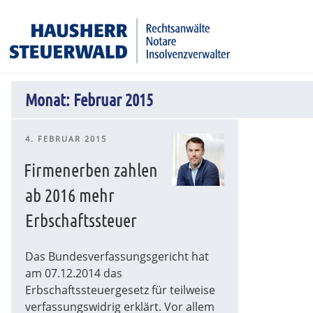
Zum
Rechtsanwälte Insolvenzverwalter Partnerschaftsgesell
Inhalt
springen
Monat:
Februar 2015
VERÖFFENTLICHT
4. FEBRUAR 2015
AM
Firmenerben zahlen
ab 2016 mehr
Erbschaftssteuer
Das Bundesverfassungsgericht hat
am 07.12.2014 das
Erbschaftssteuergesetz für teilweise
verfassungswidrig erklärt. Vor allem