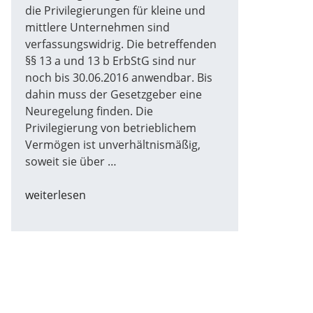
die Privilegierungen für kleine und
mittlere Unternehmen sind
verfassungswidrig. Die betreffenden
§§ 13 a und 13 b ErbStG sind nur
noch bis 30.06.2016 anwendbar. Bis
dahin muss der Gesetzgeber eine
Neuregelung finden. Die
Privilegierung von betrieblichem
Vermögen ist unverhältnismäßig,
soweit sie über …
„Firmenerben
weiterlesen
zahlen
ab
2016
mehr
Erbschaftssteuer“