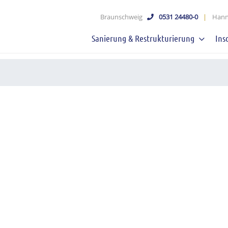
schaft mbB
Braunschweig
0531 24480-0
|
Hann
Sanierung & Restrukturierung
Ins