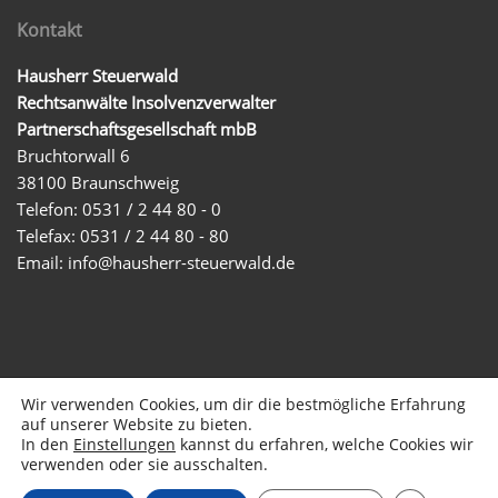
Kontakt
Hausherr Steuerwald
Rechtsanwälte Insolvenzverwalter
Partnerschaftsgesellschaft mbB
Bruchtorwall 6
38100 Braunschweig
Telefon: 0531 / 2 44 80 - 0
Telefax: 0531 / 2 44 80 - 80
Email:
info@hausherr-steuerwald.de
Wir verwenden Cookies, um dir die bestmögliche Erfahrung
auf unserer Website zu bieten.
In den
Einstellungen
kannst du erfahren, welche Cookies wir
© 2026 Hausherr Steuerwald
Startseite
Impressum
verwenden oder sie ausschalten.
Datenschutzerklärung
Transparenz