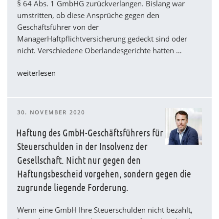
§ 64 Abs. 1 GmbHG zurückverlangen. Bislang war
umstritten, ob diese Ansprüche gegen den
Geschäftsführer von der
ManagerHaftpflichtversicherung gedeckt sind oder
nicht. Verschiedene Oberlandesgerichte hatten …
„Geschäftsführerhaftung
weiterlesen
nach
§
64
VERÖFFENTLICHT
30. NOVEMBER 2020
S.
AM
1
Haftung des GmbH-Geschäftsführers für
GmbHG
Steuerschulden in der Insolvenz der
ist
Gesellschaft. Nicht nur gegen den
ein
Haftungsbescheid vorgehen, sondern gegen die
versicherter
zugrunde liegende Forderung.
Anspruch
im
Wenn eine GmbH Ihre Steuerschulden nicht bezahlt,
Rahmen