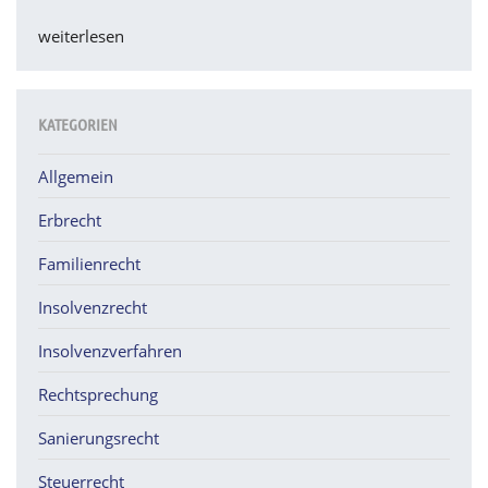
der
weiterlesen
Gesellschaft.
Nicht
nur
gegen
KATEGORIEN
den
Haftungsbescheid
Allgemein
vorgehen,
Erbrecht
sondern
gegen
Familienrecht
die
zugrunde
Insolvenzrecht
liegende
Insolvenzverfahren
Forderung.“
Rechtsprechung
Sanierungsrecht
Steuerrecht