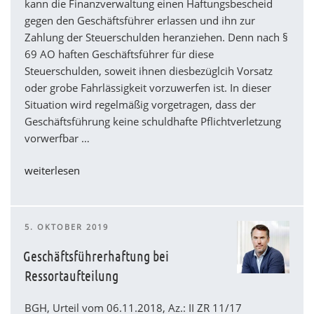
kann die Finanzverwaltung einen Haftungsbescheid
einer
gegen den Geschäftsführer erlassen und ihn zur
Manager-
Zahlung der Steuerschulden heranziehen. Denn nach §
Haftpflichtversicherung
69 AO haften Geschäftsführer für diese
/
Steuerschulden, soweit ihnen diesbezüglcih Vorsatz
D&O-
oder grobe Fahrlässigkeit vorzuwerfen ist. In dieser
Versicherung“
Situation wird regelmäßig vorgetragen, dass der
Geschäftsführung keine schuldhafte Pflichtverletzung
vorwerfbar …
„Haftung
weiterlesen
des
GmbH-
Geschäftsführers
VERÖFFENTLICHT
5. OKTOBER 2019
für
AM
Steuerschulden
Geschäftsführerhaftung bei
in
Ressortaufteilung
der
Insolvenz
BGH, Urteil vom 06.11.2018, Az.: II ZR 11/17