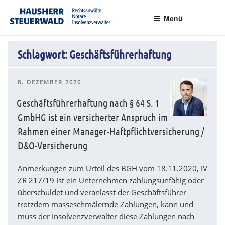
Zum
Rechtsanwälte Insolvenzverwalter Partnerschaftsgesellschaft mbB
Inhalt
Menü
springen
Schlagwort:
Geschäftsführerhaftung
VERÖFFENTLICHT
8. DEZEMBER 2020
AM
Geschäftsführerhaftung nach § 64 S. 1
GmbHG ist ein versicherter Anspruch im
Rahmen einer Manager-Haftpflichtversicherung /
D&O-Versicherung
Anmerkungen zum Urteil des BGH vom 18.11.2020, IV
ZR 217/19 Ist ein Unternehmen zahlungsunfähig oder
überschuldet und veranlasst der Geschäftsführer
trotzdem masseschmälernde Zahlungen, kann und
muss der Insolvenzverwalter diese Zahlungen nach